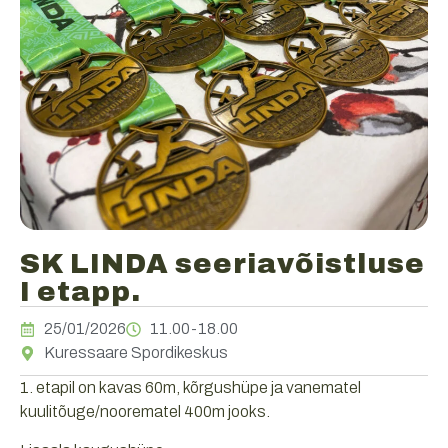
SK LINDA seeriavõistluse
I etapp.
25/01/2026
11.00-18.00
Kuressaare Spordikeskus
1. etapil on kavas 60m, kõrgushüpe ja vanematel
kuulitõuge/noorematel 400m jooks.