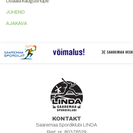
Lisaala kaugushüpe.
JUHEND
AJAKAVA
KONTAKT
Saaremaa Spordiklubi LINDA
Reg. nr: 80376529