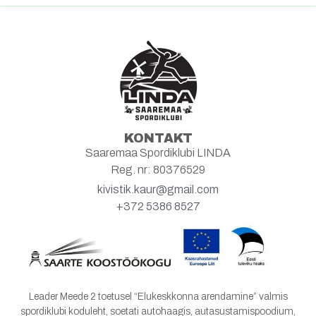
KONTAKT
Saaremaa Spordiklubi LINDA
Reg. nr: 80376529
kivistik.kaur@gmail.com
+372 5386 8527
Leader Meede 2 toetusel “Elukeskkonna arendamine” valmis
spordiklubi koduleht, soetati autohaagis, autasustamispoodium,